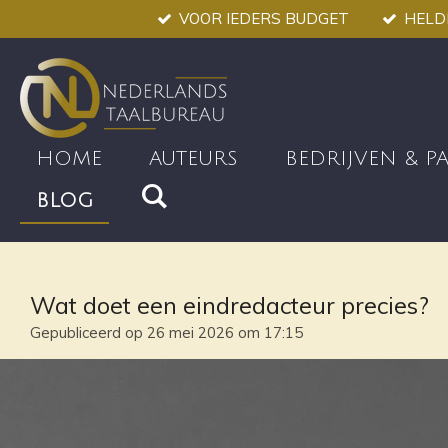
VOOR IEDERS BUDGET
HELDE
Ga
direct
naar
de
hoofdinhoud
HOME
AUTEURS
BEDRIJVEN & P
BLOG
Wat doet een eindredacteur precies?
Gepubliceerd op 26 mei 2026 om 17:15