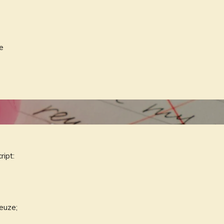
je
ript:
euze;