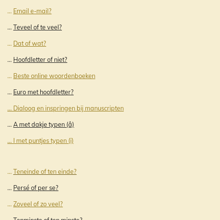
...
Email
e-
mail?
...
Teveel of te veel?
...
Dat of wat?
...
Hoofdletter of niet?
...
Beste online woordenboeken
...
Euro met hoofdletter?
... Dialoog en inspringen bij manuscripten
...
A met dakje typen (â)
... I met puntjes typen (ï)
...
Teneinde of ten einde?
...
Persé of per se?
...
Zoveel of zo veel?
...
Tenminste of ten minste?