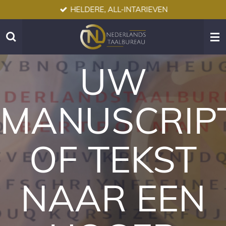
HELDERE, ALL-INTARIEVEN
Ga
direct
naar
de
hoofdinhoud
UW
MANUSCRIP
OF TEKST
NAAR EEN