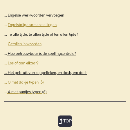
...
Engelse werkwoorden vervoegen
...
Engelstalige samenstellingen
...
Te alle tijde, te allen tijde of ten allen tijde?
...
Getallen in woorden
...
Hoe betrouwbaar is de spellingcontrole?
...
Los of aan elkaar?
... Het gebruik van koppelteken, en dash, em dash
...
O met dakje typen (ô)
...
A met puntjes typen (ä)
TOP