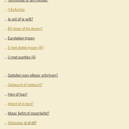
...
't Kofschip
...
Je wil of je wilt?
...
Bij deze of bij dezen?
...
Euroteken typen
...
E met dakje typen (ê))
...
U met puntjes (ü)
...
Getallen aan elkaar schrijven?
...
Gebeurd of gebeurt?
...
Hen of hun?
...
Intact of in tact?
...
Maar liefst of maarliefst?
...
Wanneer
d of dt?