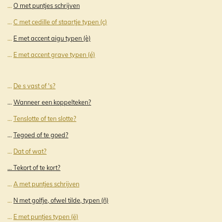
...
O met puntjes schrijven
...
C met cedille of staartje typen (ç)
...
E met accent aigu typen (è)
...
E met accent grave typen (é)
...
De s vast of 's?
...
Wanneer een koppelteken?
...
Tenslotte of ten slotte?
...
Tegoed of te goed?
...
Dat of wat?
... Tekort of te kort?
...
A met puntjes schrijven
...
N met golfje, ofwel tilde, typen (ñ)
...
E met puntjes typen (ë)