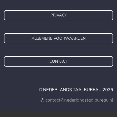
I
r
e
e
p
n
a
s
p
m
t
PRIVACY
ALGEMENE VOORWAARDEN
CONTACT
© NEDERLANDS TAALBUREAU 2026
@
contact@nederlandstaalbureau.nl