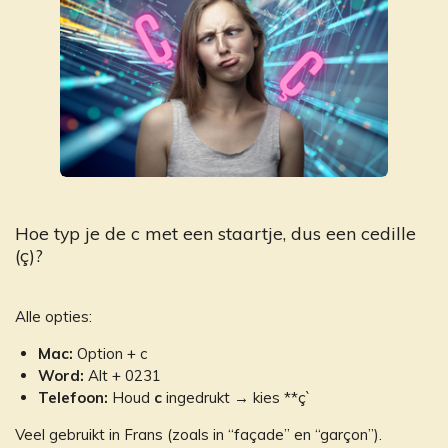
Hoe typ je de c met een staartje, dus een cedille
(ç)?
Alle opties:
Mac:
Option + c
Word:
Alt + 0231
Telefoon:
Houd
c
ingedrukt → kies **ç`
Veel gebruikt in Frans (zoals in “façade” en “garçon”).