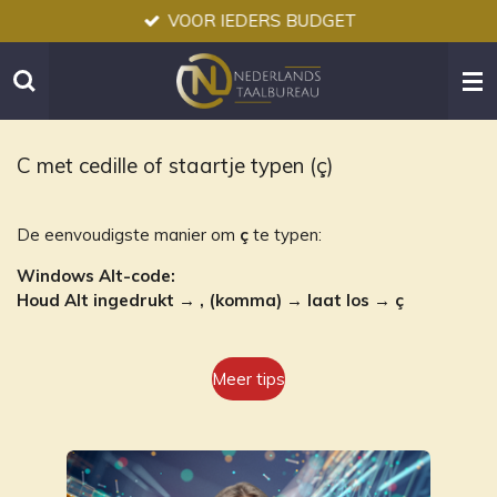
VOOR IEDERS BUDGET
Ga
direct
naar
de
hoofdinhoud
C met cedille of staartje typen (ç)
De eenvoudigste manier om
ç
te typen:
Windows Alt-code:
Houd Alt ingedrukt → , (komma) → laat los → ç
Meer tips