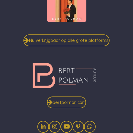
Nu verkrijgbaar op alle grote platforms!
bertpolman.com
L
I
Y
P
W