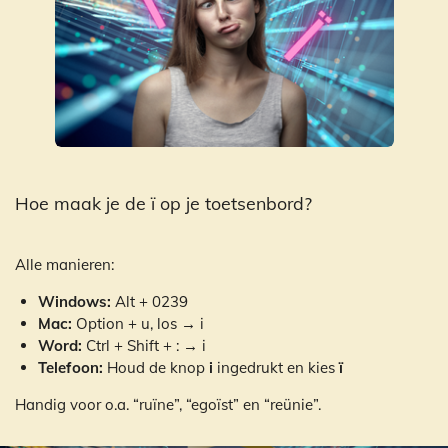
Hoe maak je de ï op je toetsenbord?
Alle manieren:
Windows:
Alt + 0239
Mac:
Option + u, los → i
Word:
Ctrl + Shift + : → i
Telefoon:
Houd de knop
i
ingedrukt en kies
ï
Handig voor o.a. “ruïne”, “egoïst” en “reünie”.