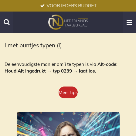
VOOR IEDERS BUDGET
Ga
direct
naar
de
hoofdinhoud
I met puntjes typen (ï)
De eenvoudigste manier om
ï
te typen is via
Alt-code
:
Houd Alt ingedrukt → typ 0239 → laat los.
Meer tips