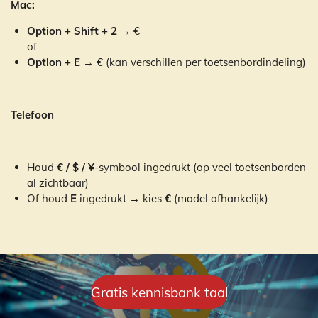
Mac:
Option + Shift + 2
→ €
of
Option + E
→ € (kan verschillen per toetsenbordindeling)
Telefoon
Houd
€ / $ / ¥
-symbool ingedrukt (op veel toetsenborden
al zichtbaar)
Of houd
E
ingedrukt → kies
€
(model afhankelijk)
Gratis kennisbank taal