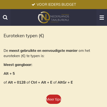
VOOR IEDERS BUDGET
Ga
direct
naar
de
hoofdinhoud
Euroteken typen (€)
De
meest gebruikte en eenvoudigste manier
om het
euroteken (€) te typen is:
M
eest gangbaar:
Alt + 5
of
Alt + 0128
of
Ctrl + Alt + E
of
AltGr + E
Meer tips