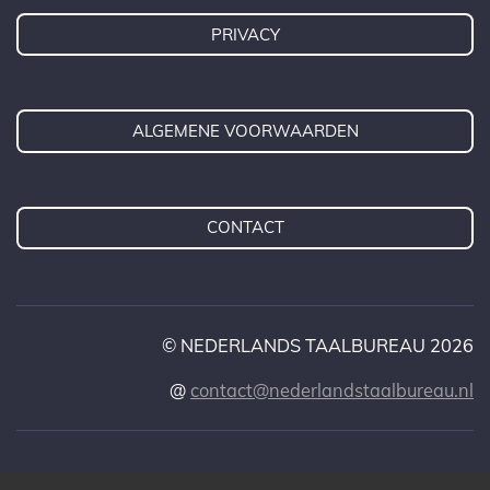
m
t
PRIVACY
ALGEMENE VOORWAARDEN
CONTACT
© NEDERLANDS TAALBUREAU 2026
@
contact@nederlandstaalbureau.nl