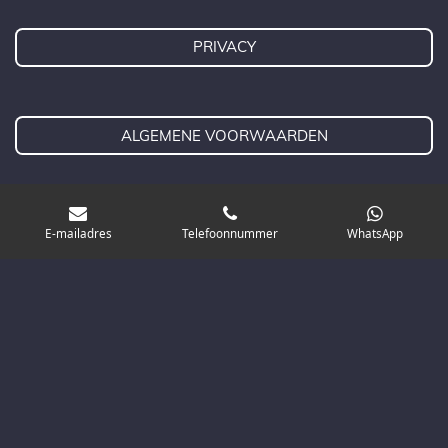
n
a
s
p
m
t
PRIVACY
ALGEMENE VOORWAARDEN
CONTACT
E-mailadres
Telefoonnummer
WhatsApp
© NEDERLANDS TAALBUREAU 2026
@
contact@nederlandstaalbureau.nl