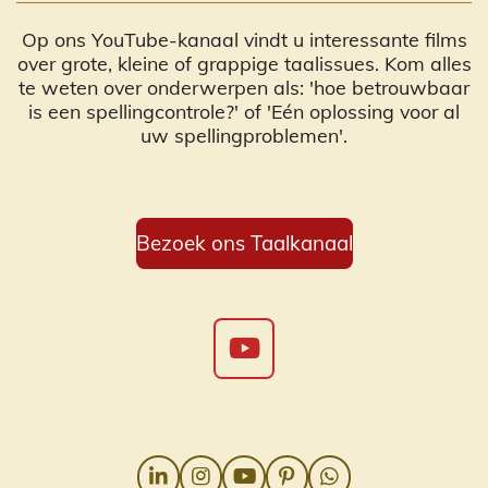
Op ons YouTube-kanaal vindt u interessante films
over grote, kleine of grappige taalissues. Kom alles
te weten over onderwerpen als: 'hoe betrouwbaar
is een spellingcontrole?' of 'Eén oplossing voor al
uw spellingproblemen'.
Bezoek ons Taalkanaal
Y
o
u
T
u
L
I
Y
P
W