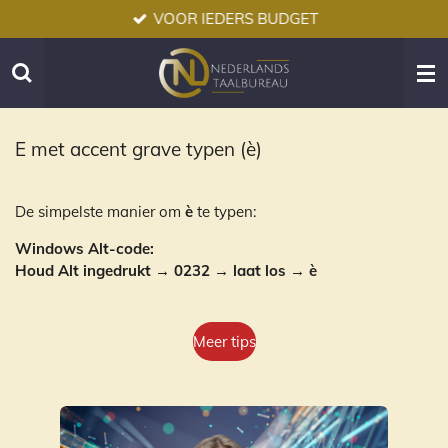
VOOR IEDERS BUDGET
Ga
direct
naar
de
hoofdinhoud
E met accent grave typen (è)
De simpelste manier om
è
te typen:
Windows Alt-code:
Houd Alt ingedrukt → 0232 → laat los → è
Meer tips