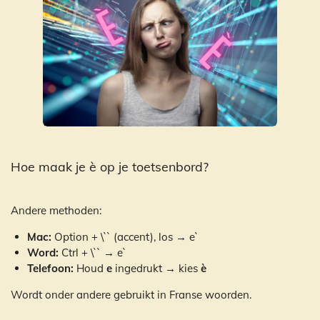
Hoe maak je è op je toetsenbord?
Andere methoden:
Mac:
Option + \`` (accent), los → e`
Word:
Ctrl + \`` → e`
Telefoon:
Houd
e
ingedrukt → kies
è
Wordt onder andere gebruikt in Franse woorden.