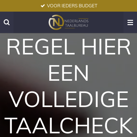
VOOR IEDERS BUDGET
Ga
direct
naar
de
hoofdinhoud
REGEL HIER
EEN
VOLLEDIGE
TAALCHECK