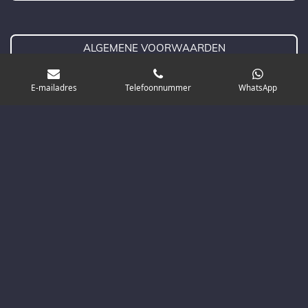
ALGEMENE VOORWAARDEN
E-mailadres
Telefoonnummer
WhatsApp
CONTACT
© NEDERLANDS TAALBUREAU 2026
@
contact@nederlandstaalbureau.nl