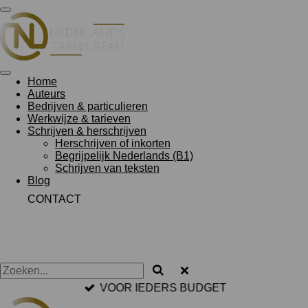
Ga
direct
naar
de
hoofdinhoud
Home
Auteurs
Bedrijven & particulieren
Werkwijze & tarieven
Schrijven & herschrijven
Herschrijven of inkorten
Begrijpelijk Nederlands (B1)
Schrijven van teksten
Blog
CONTACT
VOOR IEDERS BUDGET