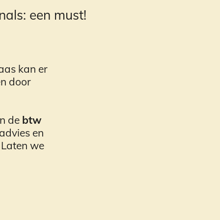
nals: een must!
laas kan er
en door
en de
btw
ladvies en
. Laten we