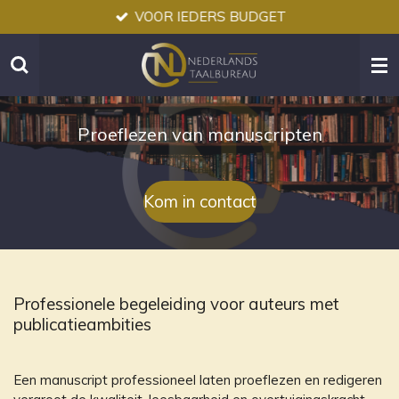
VOOR IEDERS BUDGET
Ga
direct
naar
de
hoofdinhoud
Proeflezen van manuscripten
Kom in contact
Professionele begeleiding voor auteurs met
publicatieambities
Een manuscript professioneel laten proeflezen en redigeren