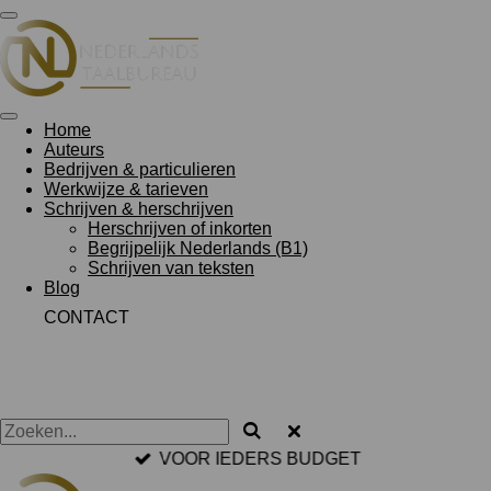
Ga
direct
naar
de
hoofdinhoud
Home
Auteurs
Bedrijven & particulieren
Werkwijze & tarieven
Schrijven & herschrijven
Herschrijven of inkorten
Begrijpelijk Nederlands (B1)
Schrijven van teksten
Blog
CONTACT
VOOR IEDERS BUDGET